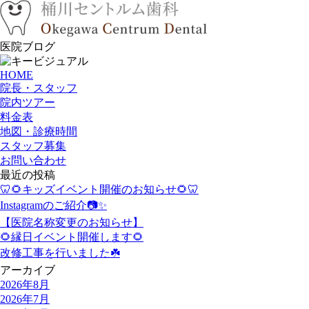
医院ブログ
HOME
院長・スタッフ
院内ツアー
料金表
地図・診療時間
スタッフ募集
お問い合わせ
最近の投稿
🦷🌻キッズイベント開催のお知らせ🌻🦷
Instagramのご紹介📷✨
【医院名称変更のお知らせ】
🌻縁日イベント開催します🌻
改修工事を行いました☘️
アーカイブ
2026年8月
2026年7月