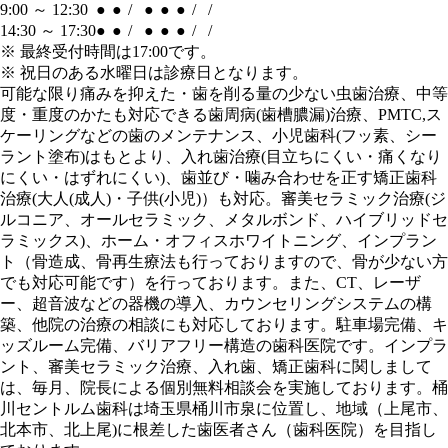
9:00 ～ 12:30
●
●
/
●
●
●
/
/
14:30 ～ 17:30
●
●
/
●
●
●
/
/
※
最終受付時間は17:00です。
※ 祝日のある水曜日は診療日となります。
可能な限り痛みを抑えた・歯を削る量の少ない虫歯治療、中等
度・重度のかたも対応できる歯周病(歯槽膿漏)治療、PMTC,ス
ケーリングなどの歯のメンテナンス、小児歯科(フッ素、シー
ラント塗布)はもとより、入れ歯治療(目立ちにくい・痛くなり
にくい・はずれにくい)、歯並び・噛み合わせを正す矯正歯科
治療(大人(成人)・子供(小児)）も対応。審美セラミック治療(ジ
ルコニア、オールセラミック、メタルボンド、ハイブリッドセ
ラミックス)、ホーム・オフィスホワイトニング、インプラン
ト（骨造成、骨再生療法も行っておりますので、骨が少ない方
でも対応可能です）を行っております。また、CT、レーザ
ー、超音波などの器機の導入、カウンセリングシステムの構
築、他院の治療の相談にも対応しております。駐車場完備、キ
ッズルーム完備、バリアフリー構造の歯科医院です。インプラ
ント、審美セラミック治療、入れ歯、矯正歯科に関しまして
は、毎月、院長による個別無料相談会を実施しております。桶
川セントルム歯科は埼玉県桶川市泉に位置し、地域（上尾市、
北本市、北上尾)に根差した歯医者さん（歯科医院）を目指し