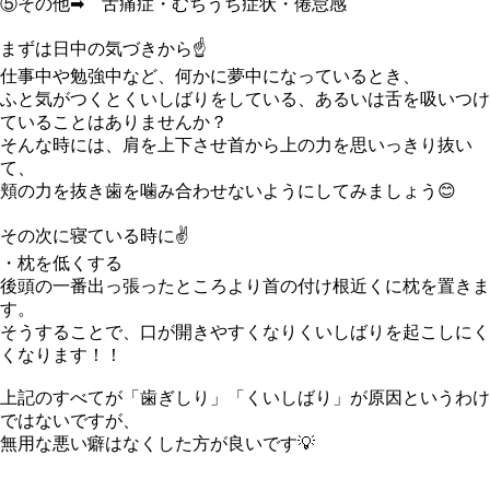
⑤
その他
➡︎ 舌痛症・むちうち症状・倦怠感
まずは日中の気づきから☝️
仕事中や勉強中など、何かに夢中になっているとき、
ふと気がつくとくいしばりをしている、あるいは舌を吸いつけ
ていることはありませんか？
そんな時には、肩を上下させ首から上の力を思いっきり抜い
て、
頬の力を抜き歯を噛み合わせないようにしてみましょう😊
その次に寝ている時に✌️
・枕を低くする
後頭の一番出っ張ったところより首の付け根近くに枕を置きま
す。
そうすることで、口が開きやすくなりくいしばりを起こしにく
くなります！！
上記のすべてが「歯ぎしり」「くいしばり」が原因というわけ
ではないですが、
無用な悪い癖はなくした方が良いです💡