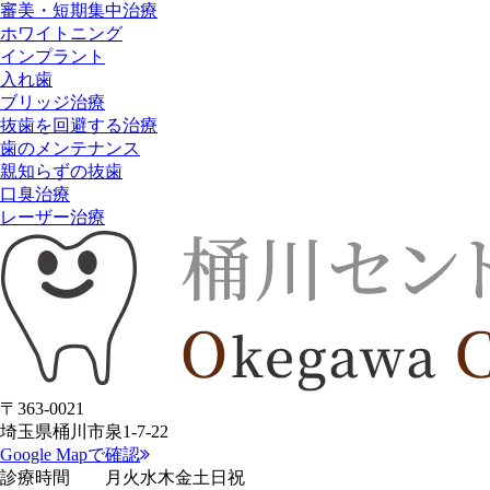
審美・短期集中治療
ホワイトニング
インプラント
入れ歯
ブリッジ治療
抜歯を回避する治療
歯のメンテナンス
親知らずの抜歯
口臭治療
レーザー治療
〒363-0021
埼玉県桶川市泉1-7-22
Google Mapで確認
診療時間
月
火
水
木
金
土
日
祝