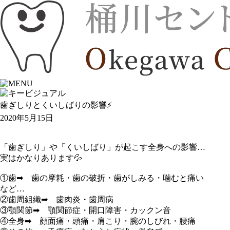
歯ぎしりとくいしばりの影響⚡️
2020年5月15日
「歯ぎしり」や「くいしばり」が起こす全身への影響…
実はかなりあります💦
①
歯
➡︎ 歯の摩耗・歯の破折・歯がしみる・噛むと痛い
など…
②
歯周組織
➡︎ 歯肉炎・歯周病
③
顎関節
➡︎ 顎関節症・開口障害・カックン音
④
全身
➡︎ 顔面痛・頭痛・肩こり・腕のしびれ・腰痛