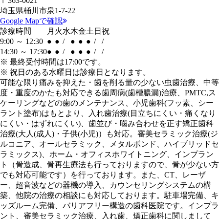
〒363-0021
埼玉県桶川市泉1-7-22
Google Mapで確認
診療時間
月
火
水
木
金
土
日
祝
9:00 ～ 12:30
●
●
/
●
●
●
/
/
14:30 ～ 17:30
●
●
/
●
●
●
/
/
※
最終受付時間は17:00です。
※ 祝日のある水曜日は診療日となります。
可能な限り痛みを抑えた・歯を削る量の少ない虫歯治療、中等
度・重度のかたも対応できる歯周病(歯槽膿漏)治療、PMTC,ス
ケーリングなどの歯のメンテナンス、小児歯科(フッ素、シー
ラント塗布)はもとより、入れ歯治療(目立ちにくい・痛くなり
にくい・はずれにくい)、歯並び・噛み合わせを正す矯正歯科
治療(大人(成人)・子供(小児)）も対応。審美セラミック治療(ジ
ルコニア、オールセラミック、メタルボンド、ハイブリッドセ
ラミックス)、ホーム・オフィスホワイトニング、インプラン
ト（骨造成、骨再生療法も行っておりますので、骨が少ない方
でも対応可能です）を行っております。また、CT、レーザ
ー、超音波などの器機の導入、カウンセリングシステムの構
築、他院の治療の相談にも対応しております。駐車場完備、キ
ッズルーム完備、バリアフリー構造の歯科医院です。インプラ
ント、審美セラミック治療、入れ歯、矯正歯科に関しまして