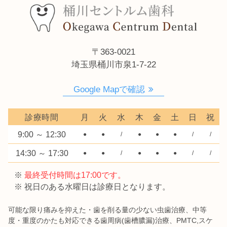
〒363-0021
埼玉県桶川市泉1-7-22
Google Mapで確認
診療時間
月
火
水
木
金
土
日
祝
9:00 ～ 12:30
●
●
/
●
●
●
/
/
14:30 ～ 17:30
●
●
/
●
●
●
/
/
※
最終受付時間は17:00です。
※ 祝日のある水曜日は診療日となります。
可能な限り痛みを抑えた・歯を削る量の少ない虫歯治療、中等
度・重度のかたも対応できる歯周病(歯槽膿漏)治療、PMTC,スケ