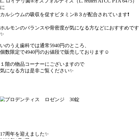
L. ロイテリ菌
®
オスフォルティス（L. reuteri ATCC PTA 6475）
に
カルシウムの吸収を促すビタミンB３が配合されています❗️
ホルモンのバランスや骨密度が気になる方などにおすすめです
✨
いのうえ歯科では通常5940円のところ、
個数限定で4940円のお値段で販売しております☺️
１階の物品コーナーにございますので
気になる方は是非ご覧ください✨
17周年を迎えました✨