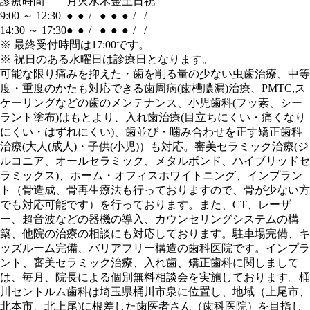
診療時間
月
火
水
木
金
土
日
祝
9:00 ～ 12:30
●
●
/
●
●
●
/
/
14:30 ～ 17:30
●
●
/
●
●
●
/
/
※
最終受付時間は17:00です。
※ 祝日のある水曜日は診療日となります。
可能な限り痛みを抑えた・歯を削る量の少ない虫歯治療、中等
度・重度のかたも対応できる歯周病(歯槽膿漏)治療、PMTC,ス
ケーリングなどの歯のメンテナンス、小児歯科(フッ素、シー
ラント塗布)はもとより、入れ歯治療(目立ちにくい・痛くなり
にくい・はずれにくい)、歯並び・噛み合わせを正す矯正歯科
治療(大人(成人)・子供(小児)）も対応。審美セラミック治療(ジ
ルコニア、オールセラミック、メタルボンド、ハイブリッドセ
ラミックス)、ホーム・オフィスホワイトニング、インプラン
ト（骨造成、骨再生療法も行っておりますので、骨が少ない方
でも対応可能です）を行っております。また、CT、レーザ
ー、超音波などの器機の導入、カウンセリングシステムの構
築、他院の治療の相談にも対応しております。駐車場完備、キ
ッズルーム完備、バリアフリー構造の歯科医院です。インプラ
ント、審美セラミック治療、入れ歯、矯正歯科に関しまして
は、毎月、院長による個別無料相談会を実施しております。桶
川セントルム歯科は埼玉県桶川市泉に位置し、地域（上尾市、
北本市、北上尾)に根差した歯医者さん（歯科医院）を目指し