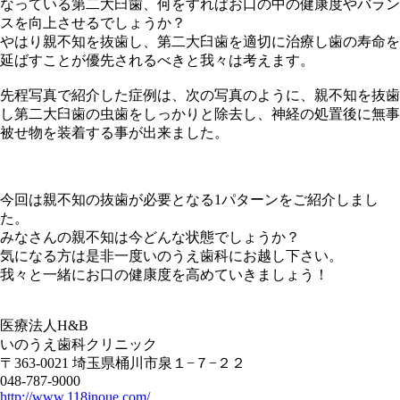
なっている第二大臼歯、何をすればお口の中の健康度やバラン
スを向上させるでしょうか？
やはり親不知を抜歯し、第二大臼歯を適切に治療し歯の寿命を
延ばすことが優先されるべきと我々は考えます。
先程写真で紹介した症例は、次の写真のように、親不知を抜歯
し第二大臼歯の虫歯をしっかりと除去し、神経の処置後に無事
被せ物を装着する事が出来ました。
今回は親不知の抜歯が必要となる1パターンをご紹介しまし
た。
みなさんの親不知は今どんな状態でしょうか？
気になる方は是非一度いのうえ歯科にお越し下さい。
我々と一緒にお口の健康度を高めていきましょう！
医療法人H&B
いのうえ歯科クリニック
〒363-0021 埼玉県桶川市泉１−７−２２
048-787-9000
http://www.118inoue.com/