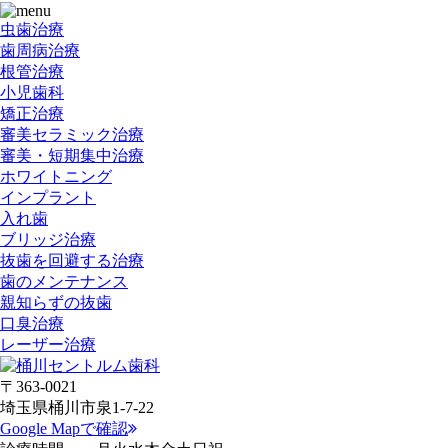
虫歯治療
歯周病治療
根管治療
小児歯科
矯正治療
審美セラミック治療
審美・短期集中治療
ホワイトニング
インプラント
入れ歯
ブリッジ治療
抜歯を回避する治療
歯のメンテナンス
親知らずの抜歯
口臭治療
レーザー治療
〒363-0021
埼玉県桶川市泉1-7-22
Google Mapで確認