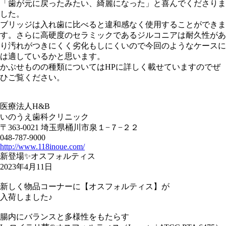
「歯が元に戻ったみたい、綺麗になった」と喜んでくださりま
した。
ブリッジは入れ歯に比べると違和感なく使用することができま
す。さらに高硬度のセラミックであるジルコニアは耐久性があ
り汚れがつきにくく劣化もしにくいので今回のようなケースに
は適しているかと思います。
かぶせものの種類についてはHPに詳しく載せていますのでぜ
ひご覧ください。
医療法人H&B
いのうえ歯科クリニック
〒363-0021 埼玉県桶川市泉１−７−２２
048-787-9000
http://www.118inoue.com/
新登場✨オスフォルティス
2023年4月11日
新しく物品コーナーに【オスフォルティス】が
入荷しました♪
腸内にバランスと多様性をもたらす