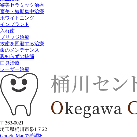
審美セラミック治療
審美・短期集中治療
ホワイトニング
インプラント
入れ歯
ブリッジ治療
抜歯を回避する治療
歯のメンテナンス
親知らずの抜歯
口臭治療
レーザー治療
〒363-0021
埼玉県桶川市泉1-7-22
Google Mapで確認