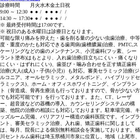
診療時間
月
火
水
木
金
土
日
祝
9:00 ～ 12:30
●
●
/
●
●
●
/
/
14:30 ～ 17:30
●
●
/
●
●
●
/
/
※
最終受付時間は17:00です。
※ 祝日のある水曜日は診療日となります。
可能な限り痛みを抑えた・歯を削る量の少ない虫歯治療、中等
度・重度のかたも対応できる歯周病(歯槽膿漏)治療、PMTC,ス
ケーリングなどの歯のメンテナンス、小児歯科(フッ素、シー
ラント塗布)はもとより、入れ歯治療(目立ちにくい・痛くなり
にくい・はずれにくい)、歯並び・噛み合わせを正す矯正歯科
治療(大人(成人)・子供(小児)）も対応。審美セラミック治療(ジ
ルコニア、オールセラミック、メタルボンド、ハイブリッドセ
ラミックス)、ホーム・オフィスホワイトニング、インプラン
ト（骨造成、骨再生療法も行っておりますので、骨が少ない方
でも対応可能です）を行っております。また、CT、レーザ
ー、超音波などの器機の導入、カウンセリングシステムの構
築、他院の治療の相談にも対応しております。駐車場完備、キ
ッズルーム完備、バリアフリー構造の歯科医院です。インプラ
ント、審美セラミック治療、入れ歯、矯正歯科に関しまして
は、毎月、院長による個別無料相談会を実施しております。桶
川セントルム歯科は埼玉県桶川市泉に位置し、地域（上尾市、